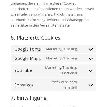
umgehen, die sie mithilfe dieser Cookies
verarbeiten. Die abgerufenen Daten werden so weit
wie möglich anonymisiert. TikTok, Instagram,
Facebook, X (Formerly Twitter) und WhatsApp hat
seine Sitze in den Vereinigten Staaten
6. Platzierte Cookies
Google Fonts
Marketing/Tracking
Consent
to
Google Maps
Marketing/Tracking
Consent
service
to
Marketing/Tracking,
google-
YouTube
service
Consent
Functional
fonts
google-
to
Zweck wird noch
maps
service
Sonstiges
Consent
ermittelt
youtube
to
7. Einwilligung
service
sonstiges