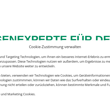
SENEXPERTE FÜR D
Cookie-Zustimmung verwalten
URLAUB
nd Targeting Technologien, um Ihnen ein besseres Internet-Erlebnis zu erm
 anzupassen. Diese Technologien nutzen wir außerdem, um Ergebnisse zu m
nsere Website weiter zu entwickeln.
u bieten, verwenden wir Technologien wie Cookies, um Geräteinformationen
nologien zustimmmen, können wir Daten wie das Surfverhalten oder eindeut
anada, die USA oder doch lieber Asien? Es gibt so viel 
mmung nicht erteilen oder zurückziehen, können bestimmte Merkmale und Fu
ren Rundreiseangebote erleben Sie Ihre Traumdestination
Vielfalt.
 und Marketing Cookies.